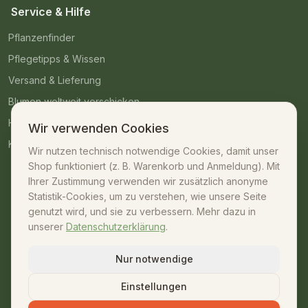
Service & Hilfe
Pflanzenfinder
Pflegetipps & Wissen
Versand & Lieferung
Blumen weltweit verschicken
Häufige Fragen
Wir verwenden Cookies
Kontakt
Wir nutzen technisch notwendige Cookies, damit unser
Shop funktioniert (z. B. Warenkorb und Anmeldung). Mit
Kontakt
Ihrer Zustimmung verwenden wir zusätzlich anonyme
Statistik-Cookies, um zu verstehen, wie unsere Seite
07042 – 23009
genutzt wird, und sie zu verbessern. Mehr dazu in
unserer
Datenschutzerklärung
.
shop@unsere-gaertnerei.de
Dennefstraße 55, 71665 Vaihingen/Enz
Nur notwendige
Mo–Fr: 08:30–18:00 · Sa: 08:30–13:00
Einstellungen