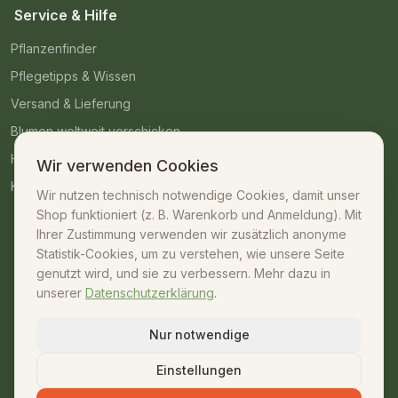
Service & Hilfe
Pflanzenfinder
Pflegetipps & Wissen
Versand & Lieferung
Blumen weltweit verschicken
Häufige Fragen
Wir verwenden Cookies
Kontakt
Wir nutzen technisch notwendige Cookies, damit unser
Shop funktioniert (z. B. Warenkorb und Anmeldung). Mit
Kontakt
Ihrer Zustimmung verwenden wir zusätzlich anonyme
Statistik-Cookies, um zu verstehen, wie unsere Seite
07042 – 23009
genutzt wird, und sie zu verbessern. Mehr dazu in
unserer
Datenschutzerklärung
.
shop@unsere-gaertnerei.de
Dennefstraße 55, 71665 Vaihingen/Enz
Nur notwendige
Mo–Fr: 08:30–18:00 · Sa: 08:30–13:00
Einstellungen