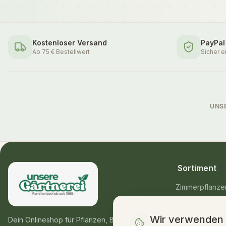
Kostenloser Versand
PayPal
Ab 75 € Bestellwert
Sicher e
UNS
Sortiment
Zimmerpflanze
Balkon- & Gart
Wir verwenden
Blumensträuße
Dein Onlineshop für Pflanzen, Blumen &