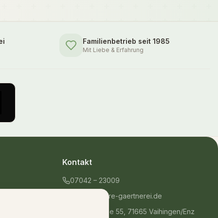
ei
Familienbetrieb seit 1985
Mit Liebe & Erfahrung
Kontakt
07042 – 23009
shop@unsere-gaertnerei.de
Dennefstraße 55, 71665 Vaihingen/Enz