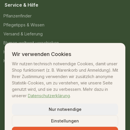
Service & Hilfe
Pflanzenfinder
Pflegetipps & Wissen
Versand & Lieferung
Blumen weltweit verschicken
Häufige Fragen
Wir verwenden Cookies
Kontakt
Wir nutzen technisch notwendige Cookies, damit unser
Shop funktioniert (z. B. Warenkorb und Anmeldung). Mit
Kontakt
Ihrer Zustimmung verwenden wir zusätzlich anonyme
Statistik-Cookies, um zu verstehen, wie unsere Seite
07042 – 23009
genutzt wird, und sie zu verbessern. Mehr dazu in
unserer
Datenschutzerklärung
.
shop@unsere-gaertnerei.de
Dennefstraße 55, 71665 Vaihingen/Enz
Nur notwendige
Mo–Fr: 08:30–18:00 · Sa: 08:30–13:00
Einstellungen