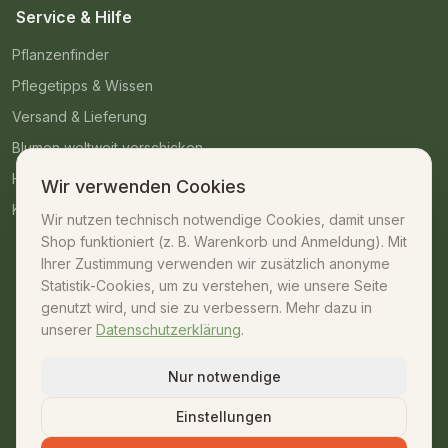
Service & Hilfe
Pflanzenfinder
Pflegetipps & Wissen
Versand & Lieferung
Blumen weltweit verschicken
Häufige Fragen
Wir verwenden Cookies
Kontakt
Wir nutzen technisch notwendige Cookies, damit unser
Shop funktioniert (z. B. Warenkorb und Anmeldung). Mit
Kontakt
Ihrer Zustimmung verwenden wir zusätzlich anonyme
Statistik-Cookies, um zu verstehen, wie unsere Seite
07042 – 23009
genutzt wird, und sie zu verbessern. Mehr dazu in
unserer
Datenschutzerklärung
.
shop@unsere-gaertnerei.de
Dennefstraße 55, 71665 Vaihingen/Enz
Nur notwendige
Mo–Fr: 08:30–18:00 · Sa: 08:30–13:00
Einstellungen