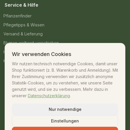
Service & Hilfe
Pflanzenfinder
Pflegetipps & Wissen
Versand & Lieferung
Blumen weltweit verschicken
Häufige Fragen
Wir verwenden Cookies
Kontakt
Wir nutzen technisch notwendige Cookies, damit unser
Shop funktioniert (z. B. Warenkorb und Anmeldung). Mit
Kontakt
Ihrer Zustimmung verwenden wir zusätzlich anonyme
Statistik-Cookies, um zu verstehen, wie unsere Seite
07042 – 23009
genutzt wird, und sie zu verbessern. Mehr dazu in
unserer
Datenschutzerklärung
.
shop@unsere-gaertnerei.de
Dennefstraße 55, 71665 Vaihingen/Enz
Nur notwendige
Mo–Fr: 08:30–18:00 · Sa: 08:30–13:00
Einstellungen