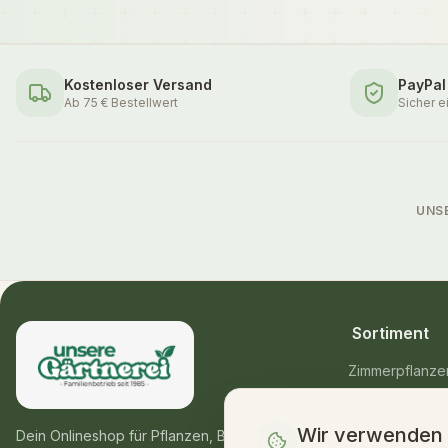
Kostenloser Versand
PayPal
Ab 75 € Bestellwert
Sicher e
UNS
Sortiment
Zimmerpflanze
Balkon- & Gart
Wir verwenden
Blumensträuße
Dein Onlineshop für Pflanzen, Blumen &