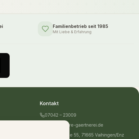
ei
Familienbetrieb seit 1985
Mit Liebe & Erfahrung
Kontakt
07042 – 23009
shop@unsere-gaertnerei.de
Dennefstraße 55, 71665 Vaihingen/Enz