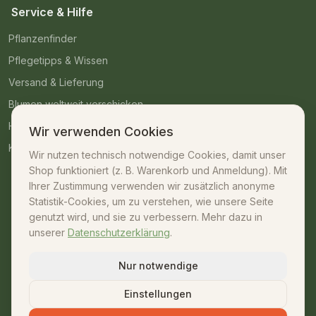
Service & Hilfe
Pflanzenfinder
Pflegetipps & Wissen
Versand & Lieferung
Blumen weltweit verschicken
Häufige Fragen
Wir verwenden Cookies
Kontakt
Wir nutzen technisch notwendige Cookies, damit unser
Shop funktioniert (z. B. Warenkorb und Anmeldung). Mit
Kontakt
Ihrer Zustimmung verwenden wir zusätzlich anonyme
Statistik-Cookies, um zu verstehen, wie unsere Seite
07042 – 23009
genutzt wird, und sie zu verbessern. Mehr dazu in
unserer
Datenschutzerklärung
.
shop@unsere-gaertnerei.de
Dennefstraße 55, 71665 Vaihingen/Enz
Nur notwendige
Mo–Fr: 08:30–18:00 · Sa: 08:30–13:00
Einstellungen