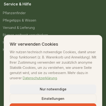
Service & Hilfe
Pflanzenfinder
Pflegetipps & Wissen
Versand & Lieferung
Blumen weltweit verschicken
Häufige Fragen
Wir verwenden Cookies
Kontakt
Wir nutzen technisch notwendige Cookies, damit unser
Shop funktioniert (z. B. Warenkorb und Anmeldung). Mit
Kontakt
Ihrer Zustimmung verwenden wir zusätzlich anonyme
Statistik-Cookies, um zu verstehen, wie unsere Seite
07042 – 23009
genutzt wird, und sie zu verbessern. Mehr dazu in
unserer
Datenschutzerklärung
.
shop@unsere-gaertnerei.de
Dennefstraße 55, 71665 Vaihingen/Enz
Nur notwendige
Mo–Fr: 08:30–18:00 · Sa: 08:30–13:00
Einstellungen