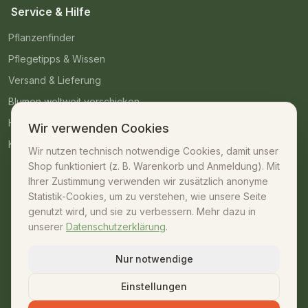
Service & Hilfe
Pflanzenfinder
Pflegetipps & Wissen
Versand & Lieferung
Blumen weltweit verschicken
Häufige Fragen
Wir verwenden Cookies
Kontakt
Wir nutzen technisch notwendige Cookies, damit unser
Shop funktioniert (z. B. Warenkorb und Anmeldung). Mit
Kontakt
Ihrer Zustimmung verwenden wir zusätzlich anonyme
Statistik-Cookies, um zu verstehen, wie unsere Seite
07042 – 23009
genutzt wird, und sie zu verbessern. Mehr dazu in
unserer
Datenschutzerklärung
.
shop@unsere-gaertnerei.de
Dennefstraße 55, 71665 Vaihingen/Enz
Nur notwendige
Mo–Fr: 08:30–18:00 · Sa: 08:30–13:00
Einstellungen