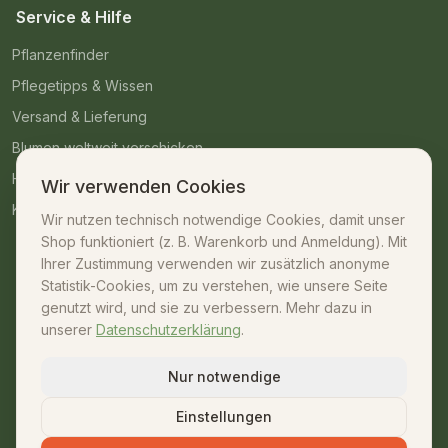
Service & Hilfe
Pflanzenfinder
Pflegetipps & Wissen
Versand & Lieferung
Blumen weltweit verschicken
Häufige Fragen
Wir verwenden Cookies
Kontakt
Wir nutzen technisch notwendige Cookies, damit unser
Shop funktioniert (z. B. Warenkorb und Anmeldung). Mit
Kontakt
Ihrer Zustimmung verwenden wir zusätzlich anonyme
Statistik-Cookies, um zu verstehen, wie unsere Seite
07042 – 23009
genutzt wird, und sie zu verbessern. Mehr dazu in
unserer
Datenschutzerklärung
.
shop@unsere-gaertnerei.de
Dennefstraße 55, 71665 Vaihingen/Enz
Nur notwendige
Mo–Fr: 08:30–18:00 · Sa: 08:30–13:00
Einstellungen