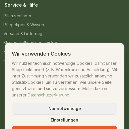
Service & Hilfe
Pflanzenfinder
Pflegetipps & Wissen
Versand & Lieferung
Blumen weltweit verschicken
Häufige Fragen
Wir verwenden Cookies
Kontakt
Wir nutzen technisch notwendige Cookies, damit unser
Shop funktioniert (z. B. Warenkorb und Anmeldung). Mit
Kontakt
Ihrer Zustimmung verwenden wir zusätzlich anonyme
Statistik-Cookies, um zu verstehen, wie unsere Seite
07042 – 23009
genutzt wird, und sie zu verbessern. Mehr dazu in
unserer
Datenschutzerklärung
.
shop@unsere-gaertnerei.de
Dennefstraße 55, 71665 Vaihingen/Enz
Nur notwendige
Mo–Fr: 08:30–18:00 · Sa: 08:30–13:00
Einstellungen