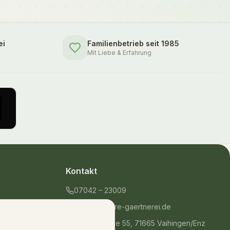
ei
Familienbetrieb seit 1985
Mit Liebe & Erfahrung
Kontakt
07042 – 23009
shop@unsere-gaertnerei.de
Dennefstraße 55, 71665 Vaihingen/Enz