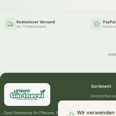
Kostenloser Versand
PayPal
Ab 75 € Bestellwert
Sicher e
UNS
Sortiment
Zimmerpflanze
Balkon- & Gart
Wir verwenden
Blumensträuße
Dein Onlineshop für Pflanzen, Blumen &