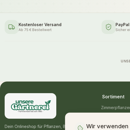
Kostenloser Versand
PayPal
Ab 75 € Bestellwert
Sicher e
UNS
Sortiment
Zimmerpflanze
Balkon- & Gart
Wir verwenden
Blumensträuße
Dein Onlineshop für Pflanzen, Blumen &