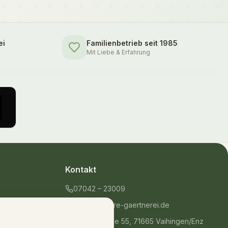
ei
Familienbetrieb seit 1985
Mit Liebe & Erfahrung
Kontakt
07042 – 23009
shop@unsere-gaertnerei.de
Dennefstraße 55, 71665 Vaihingen/Enz