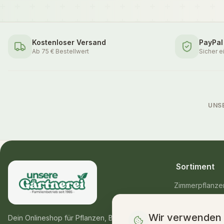
Kostenloser Versand
PayPal
Ab 75 € Bestellwert
Sicher e
UNS
Sortiment
Zimmerpflanze
Balkon- & Gart
Wir verwenden
Blumensträuße
Dein Onlineshop für Pflanzen, Blumen &