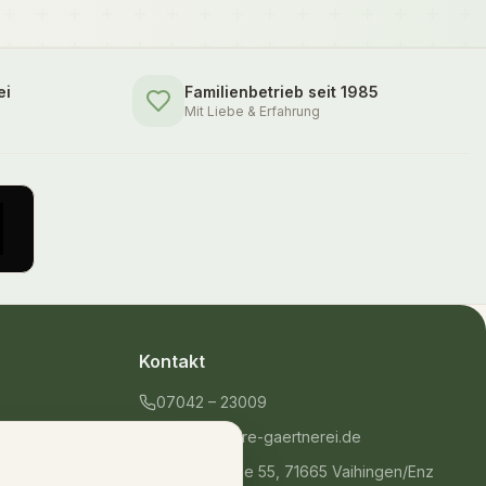
ei
Familienbetrieb seit 1985
Mit Liebe & Erfahrung
Kontakt
07042 – 23009
shop@unsere-gaertnerei.de
Dennefstraße 55, 71665 Vaihingen/Enz