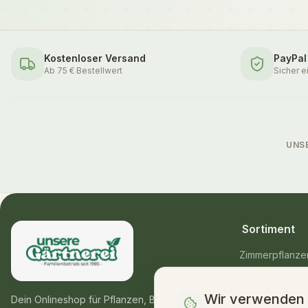
Kostenloser Versand
PayPal
Ab 75 € Bestellwert
Sicher e
UNS
Sortiment
Zimmerpflanze
Balkon- & Gart
Wir verwenden
Blumensträuße
Dein Onlineshop für Pflanzen, Blumen &