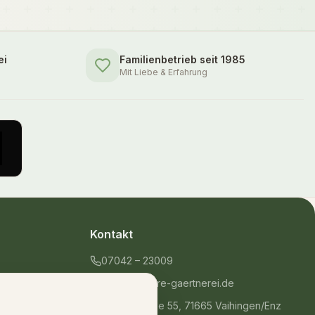
ei
Familienbetrieb seit 1985
Mit Liebe & Erfahrung
Kontakt
07042 – 23009
shop@unsere-gaertnerei.de
Dennefstraße 55, 71665 Vaihingen/Enz