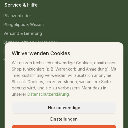
Service & Hilfe
Pflanzenfinder
Pflegetipps & Wissen
Versand & Lieferung
Blumen weltweit verschicken
Häufige Fragen
Wir verwenden Cookies
Kontakt
Wir nutzen technisch notwendige Cookies, damit unser
Shop funktioniert (z. B. Warenkorb und Anmeldung). Mit
Kontakt
Ihrer Zustimmung verwenden wir zusätzlich anonyme
Statistik-Cookies, um zu verstehen, wie unsere Seite
07042 – 23009
genutzt wird, und sie zu verbessern. Mehr dazu in
unserer
Datenschutzerklärung
.
shop@unsere-gaertnerei.de
Dennefstraße 55, 71665 Vaihingen/Enz
Nur notwendige
Mo–Fr: 08:30–18:00 · Sa: 08:30–13:00
Einstellungen