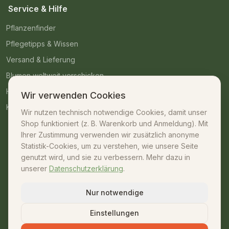
Service & Hilfe
Pflanzenfinder
Pflegetipps & Wissen
Versand & Lieferung
Blumen weltweit verschicken
Häufige Fragen
Wir verwenden Cookies
Kontakt
Wir nutzen technisch notwendige Cookies, damit unser
Shop funktioniert (z. B. Warenkorb und Anmeldung). Mit
Kontakt
Ihrer Zustimmung verwenden wir zusätzlich anonyme
Statistik-Cookies, um zu verstehen, wie unsere Seite
07042 – 23009
genutzt wird, und sie zu verbessern. Mehr dazu in
unserer
Datenschutzerklärung
.
shop@unsere-gaertnerei.de
Dennefstraße 55, 71665 Vaihingen/Enz
Nur notwendige
Mo–Fr: 08:30–18:00 · Sa: 08:30–13:00
Einstellungen