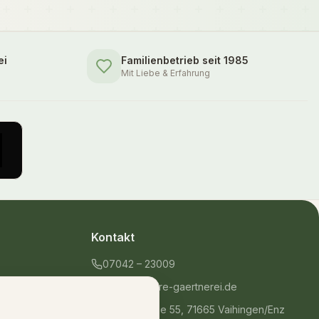
ei
Familienbetrieb seit 1985
Mit Liebe & Erfahrung
Kontakt
07042 – 23009
shop@unsere-gaertnerei.de
Dennefstraße 55, 71665 Vaihingen/Enz