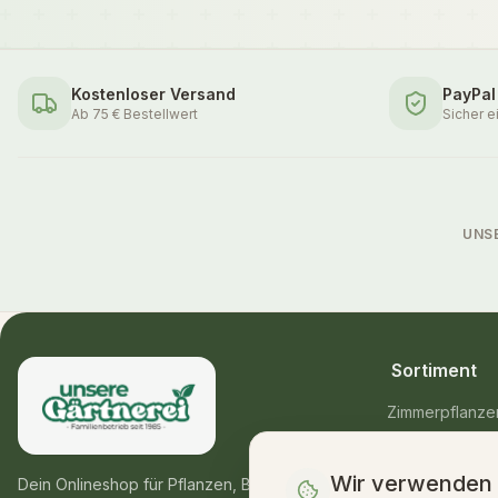
Kostenloser Versand
PayPal
Ab 75 € Bestellwert
Sicher e
UNS
Sortiment
Zimmerpflanze
Balkon- & Gart
Wir verwenden
Blumensträuße
Dein Onlineshop für Pflanzen, Blumen &