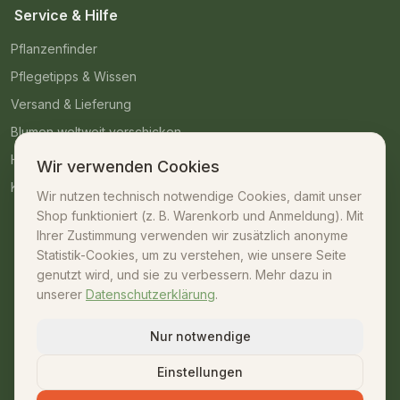
Service & Hilfe
Pflanzenfinder
Pflegetipps & Wissen
Versand & Lieferung
Blumen weltweit verschicken
Häufige Fragen
Wir verwenden Cookies
Kontakt
Wir nutzen technisch notwendige Cookies, damit unser
Shop funktioniert (z. B. Warenkorb und Anmeldung). Mit
Kontakt
Ihrer Zustimmung verwenden wir zusätzlich anonyme
Statistik-Cookies, um zu verstehen, wie unsere Seite
07042 – 23009
genutzt wird, und sie zu verbessern. Mehr dazu in
unserer
Datenschutzerklärung
.
shop@unsere-gaertnerei.de
Dennefstraße 55, 71665 Vaihingen/Enz
Nur notwendige
Mo–Fr: 08:30–18:00 · Sa: 08:30–13:00
Einstellungen