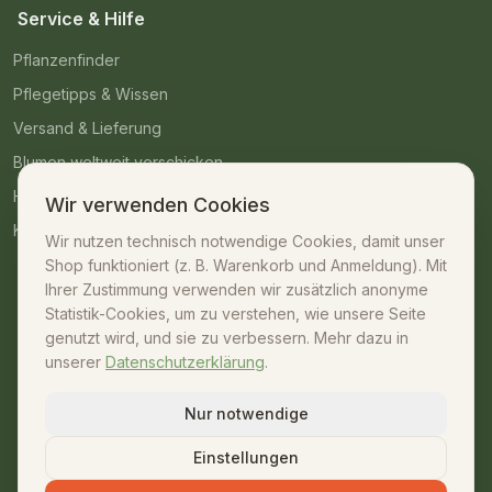
Service & Hilfe
Pflanzenfinder
Pflegetipps & Wissen
Versand & Lieferung
Blumen weltweit verschicken
Häufige Fragen
Wir verwenden Cookies
Kontakt
Wir nutzen technisch notwendige Cookies, damit unser
Shop funktioniert (z. B. Warenkorb und Anmeldung). Mit
Kontakt
Ihrer Zustimmung verwenden wir zusätzlich anonyme
Statistik-Cookies, um zu verstehen, wie unsere Seite
07042 – 23009
genutzt wird, und sie zu verbessern. Mehr dazu in
unserer
Datenschutzerklärung
.
shop@unsere-gaertnerei.de
Dennefstraße 55, 71665 Vaihingen/Enz
Nur notwendige
Mo–Fr: 08:30–18:00 · Sa: 08:30–13:00
Einstellungen