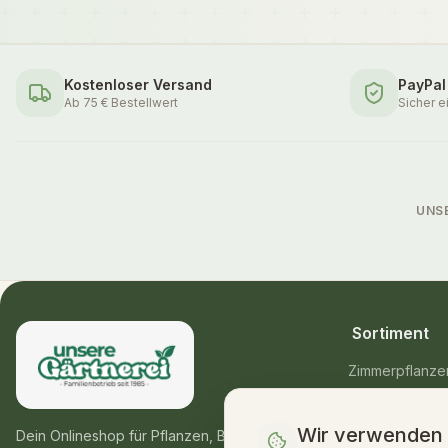
Kostenloser Versand
PayPal
Ab 75 € Bestellwert
Sicher e
UNS
Sortiment
Zimmerpflanze
Balkon- & Gart
Wir verwenden
Blumensträuße
Dein Onlineshop für Pflanzen, Blumen &