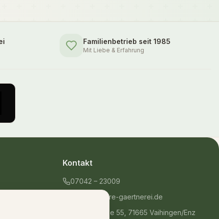
ei
Familienbetrieb seit 1985
Mit Liebe & Erfahrung
Kontakt
07042 – 23009
shop@unsere-gaertnerei.de
Dennefstraße 55, 71665 Vaihingen/Enz